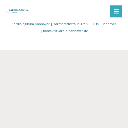
Hozan Hasan
Zum
Inhalt
springen
Kardiologikum Hannover | Karmarschstraße 37/39 | 30159 Hannover
|
kontakt@kardio-hannover.de